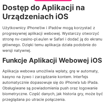
Dostęp do Aplikacji na
Urządzeniach iOS
Użytkownicy iPhone’ów i iPadów mogą korzystać z
progresywnej aplikacji webowej. Wystarczy otworzyć
stronę nv-casino-pl.eu/en w Safari i dodać ją do ekranu
głównego. Dzięki temu aplikacja działa podobnie do
wersji natywnej.
Funkcje Aplikacji Webowej iOS
Aplikacja webowa umożliwia wpłaty, grę w automaty,
kasyno na żywo i zarządzanie kontem. Interfejs
automatycznie dopasowuje się do iPhone’a lub iPada.
Obsługiwane są powiadomienia push oraz logowanie
biometryczne. Część danych, jak historia gry, może być
przeglądana po utracie połączenia.