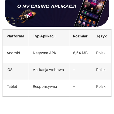
Platforma
Typ Aplikacji
Rozmiar
Język
Android
Natywna APK
6,64 MB
Polski
iOS
Aplikacja webowa
–
Polski
Tablet
Responsywna
–
Polski